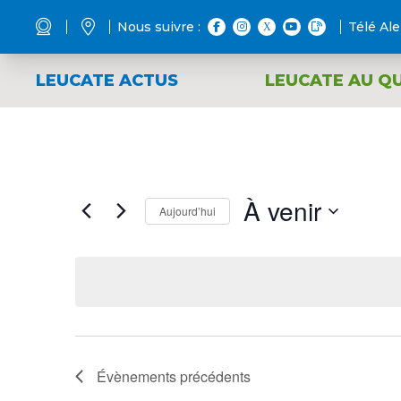
Nous suivre :
Télé Ale
LEUCATE ACTUS
LEUCATE AU Q
À venir
Aujourd’hui
Sélectionnez
une
date.
Évènements
précédents