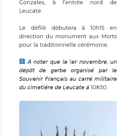
Gonzales, à l’entrée nord de
Leucate.
Le défilé débutera à 10h15 en
direction du monument aux Morts
pour la traditionnelle cérémonie.
𝘈̀ 𝘯𝘰𝘵𝘦𝘳 𝘲𝘶𝘦 𝘭𝘦 1𝘦𝘳 𝘯𝘰𝘷𝘦𝘮𝘣𝘳𝘦, 𝘶𝘯
𝘥𝘦́𝘱𝘰̂𝘵 𝘥𝘦 𝘨𝘦𝘳𝘣𝘦 𝘰𝘳𝘨𝘢𝘯𝘪𝘴𝘦́ 𝘱𝘢𝘳 𝘭𝘦
𝘚𝘰𝘶𝘷𝘦𝘯𝘪𝘳 𝘍𝘳𝘢𝘯𝘤̧𝘢𝘪𝘴 𝘢𝘶 𝘤𝘢𝘳𝘳𝘦́ 𝘮𝘪𝘭𝘪𝘵𝘢𝘪𝘳𝘦
𝘥𝘶 𝘤𝘪𝘮𝘦𝘵𝘪𝘦̀𝘳𝘦 𝘥𝘦 𝘓𝘦𝘶𝘤𝘢𝘵𝘦 𝘢̀ 10𝘩30.