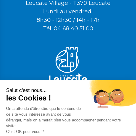
Leucate Village - 11370 Leucate
Lundi au vendredi
8h30 - 12h30 / 14h - 17h
Tél.
04 68 40 51 00
Nos labels qualité