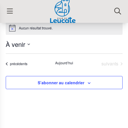
Aucun résultat trouvé.
À venir
Sélectionnez
une
Évènements
Aujourd’hui
suivants
Évènements
précédents
date.
S’abonner au calendrier